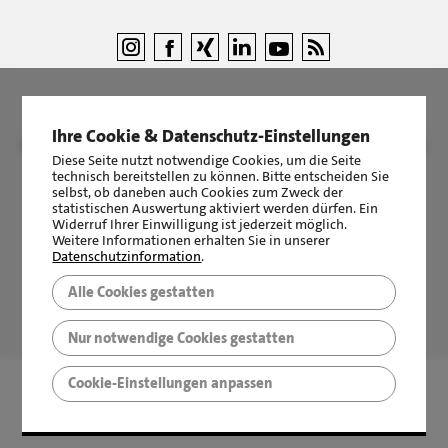
Ihre Cookie & Datenschutz-Einstellungen
©
LBS Immobilien GmbH NordWest
|
Impressum
|
Sicherheit &
Diese Seite nutzt notwendige Cookies, um die Seite
Datenschutz
technisch bereitstellen zu können. Bitte entscheiden Sie
selbst, ob daneben auch Cookies zum Zweck der
statistischen Auswertung aktiviert werden dürfen. Ein
Widerruf Ihrer Einwilligung ist jederzeit möglich.
Weitere Informationen erhalten Sie in unserer
Datenschutzinformation
.
Alle Cookies gestatten
LBS Immobilien GmbH NordWest
hat
4,87
von
5
Sternen
|
2510
Bewertungen auf ProvenExpert.com
Nur notwendige Cookies gestatten
Cookie-Einstellungen anpassen