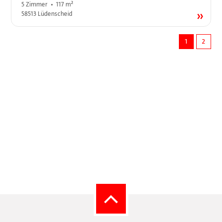
5 Zimmer • 117 m²
58513 Lüdenscheid
1
2