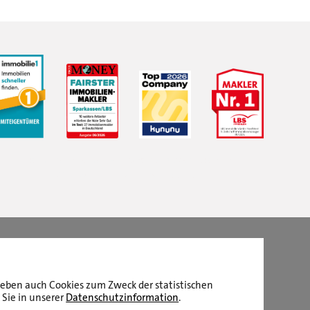
LBS Immobilien GmbH NordWest
hat
4,87
von
5
Sternen
|
2511
Bewertungen auf ProvenExpert.com
aneben auch Cookies zum Zweck der statistischen
 Sie in unserer
Datenschutzinformation
.