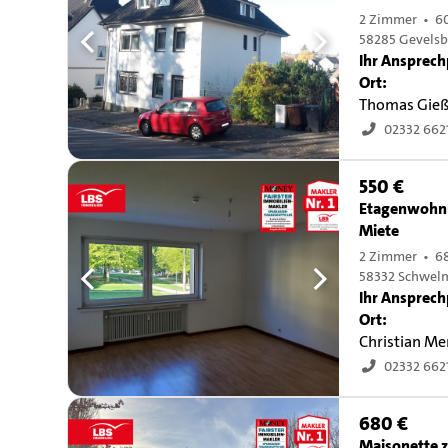
2 Zimmer • 6
58285 Gevelsb
Ihr Ansprech
Ort:
Thomas Gie
02332 662
550 €
Etagenwohn
Miete
2 Zimmer • 6
58332 Schwel
Ihr Ansprech
Ort:
Christian M
02332 662
680 €
Maisonette z