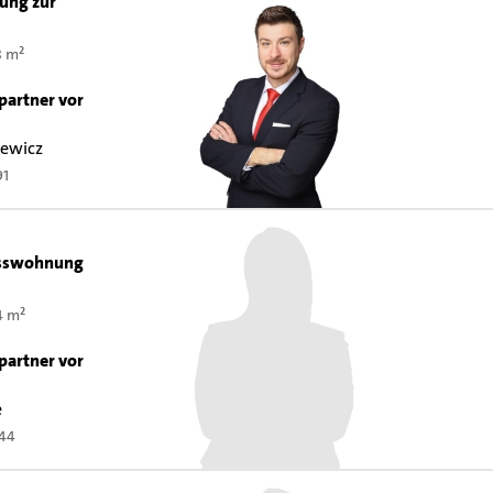
ung zur
8 m²
partner vor
iewicz
91
sswohnung
4 m²
p
partner vor
e
444