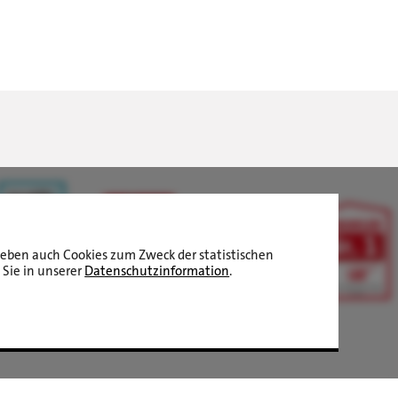
aneben auch Cookies zum Zweck der statistischen
 Sie in unserer
Datenschutzinformation
.
LBS Immobilien GmbH NordWest
hat
4,87
von
5
Sternen
|
2510
Bewertungen auf ProvenExpert.com