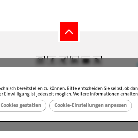
n
echnisch bereitstellen zu können. Bitte entscheiden Sie selbst, ob d
©
LBS Immobilien GmbH NordWest
|
Impressum
|
r Einwilligung ist jederzeit möglich. Weitere Informationen erhalten
Sicherheit & Datenschutz
Cookies gestatten
Cookie-Einstellungen anpassen