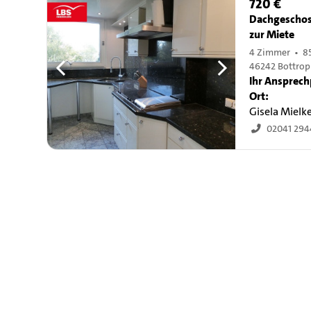
720 €
Dachgescho
zur Miete
4 Zimmer • 8
46242 Bottrop
Ihr Ansprech
Ort:
Gisela Mielk
02041 29