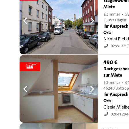
Etagenwohn
Miete
2 Zimmer • 5
58097 Hagen
Ihr Ansprech
Ort:
Nicolai Pietk
02331 229
490 €
Dachgescho
zur Miete
2 Zimmer • 6
46240 Bottro
Ihr Ansprech
Ort:
Gisela Mielk
02041 29