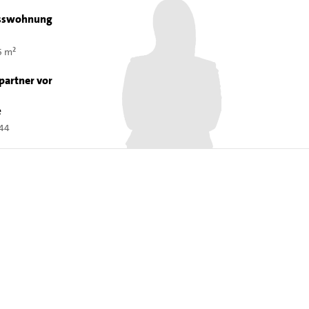
sswohnung
5 m²
partner vor
e
444