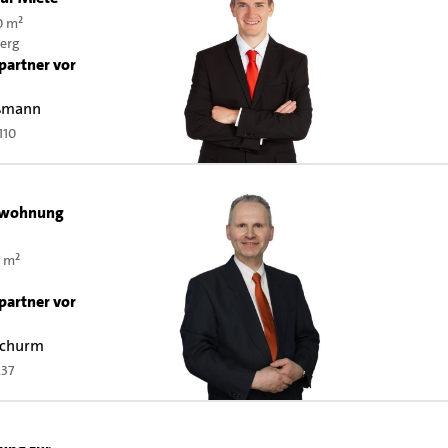
0 m²
erg
partner vor
ßmann
110
swohnung
 m²
partner vor
 Schurm
237