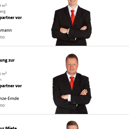
0 m²
erg
partner vor
ßmann
110
ung zur
8 m²
m
partner vor
enze-Emde
110
ur Miete