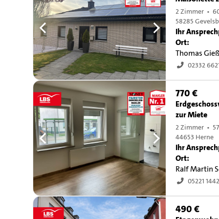
2 Zimmer • 6
58285 Gevelsb
Ihr Ansprech
Ort:
Thomas Gie
02332 662
770 €
Erdgeschos
zur Miete
2 Zimmer • 57
44653 Herne
Ihr Ansprech
Ort:
Ralf Martin
05221 144
490 €