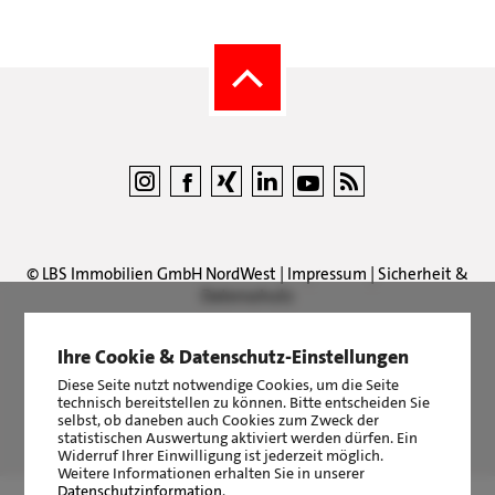
©
LBS Immobilien GmbH NordWest
|
Impressum
|
Sicherheit &
Datenschutz
Ihre Cookie & Datenschutz-Einstellungen
Diese Seite nutzt notwendige Cookies, um die Seite
technisch bereitstellen zu können. Bitte entscheiden Sie
LBS Immobilien GmbH NordWest
hat
4,87
von
5
Sternen
selbst, ob daneben auch Cookies zum Zweck der
statistischen Auswertung aktiviert werden dürfen. Ein
|
2510
Bewertungen auf ProvenExpert.com
Widerruf Ihrer Einwilligung ist jederzeit möglich.
Weitere Informationen erhalten Sie in unserer
Datenschutzinformation
.