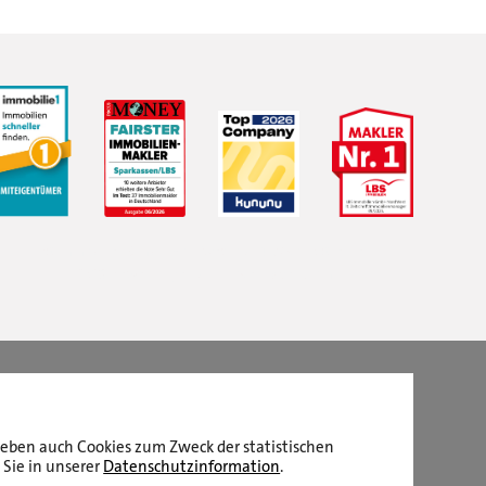
LBS Immobilien GmbH NordWest
hat
4,87
von
5
Sternen
|
2510
Bewertungen auf ProvenExpert.com
aneben auch Cookies zum Zweck der statistischen
 Sie in unserer
Datenschutzinformation
.