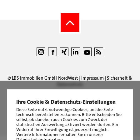
©
LBS Immobilien GmbH NordWest
|
Impressum
|
Sicherheit &
Datenschutz
Ihre Cookie & Datenschutz-Einstellungen
Diese Seite nutzt notwendige Cookies, um die Seite
technisch bereitstellen zu können. Bitte entscheiden Sie
LBS Immobilien GmbH NordWest
hat
4,87
von
5
Sternen
selbst, ob daneben auch Cookies zum Zweck der
statistischen Auswertung aktiviert werden dürfen. Ein
|
2511
Bewertungen auf ProvenExpert.com
Widerruf Ihrer Einwilligung ist jederzeit möglich.
Weitere Informationen erhalten Sie in unserer
Datenschutzinformation
.