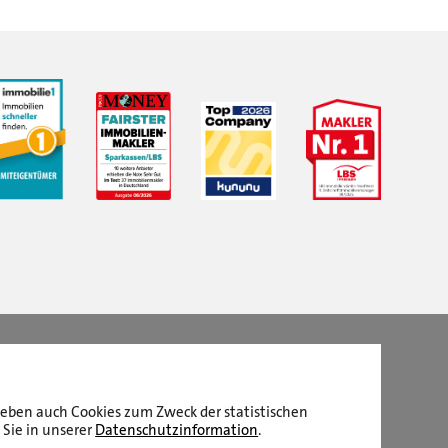
LBS Immobilien GmbH NordWest
hat
4,87
von
5
Sternen
|
2511
Bewertungen auf ProvenExpert.com
aneben auch Cookies zum Zweck der statistischen
 Sie in unserer
Datenschutzinformation
.