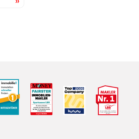
LBS Immobilien GmbH NordWest
hat
4,87
von
5
Sternen
|
2510
Bewertungen auf ProvenExpert.com