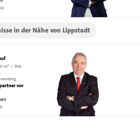
ir
60
isse in der Nähe von Lippstadt
auf
90 m² • 956
k
nnenberg
partner vor
men
60