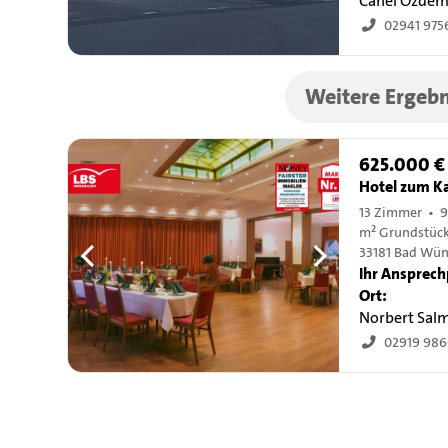
Canel Özdem
02941 975
Weitere Ergebn
625.000 €
Hotel zum K
13 Zimmer • 
m² Grundstüc
33181 Bad Wü
Ihr Ansprech
Ort:
Norbert Sal
02919 98