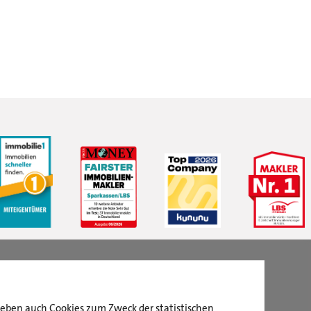
LBS Immobilien GmbH NordWest
hat
4,87
von
5
Sternen
|
2511
Bewertungen auf ProvenExpert.com
aneben auch Cookies zum Zweck der statistischen