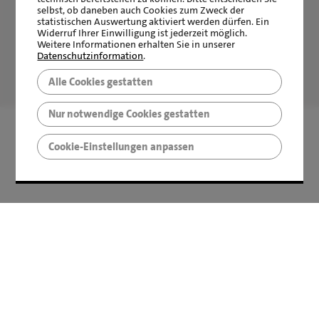
selbst, ob daneben auch Cookies zum Zweck der
statistischen Auswertung aktiviert werden dürfen. Ein
Widerruf Ihrer Einwilligung ist jederzeit möglich.
Weitere Informationen erhalten Sie in unserer
Datenschutzinformation
.
LBS Immobilien GmbH NordWest
hat
4,87
von
5
Sternen
Alle Cookies gestatten
|
2511
Bewertungen auf ProvenExpert.com
Nur notwendige Cookies gestatten
Cookie-Einstellungen anpassen