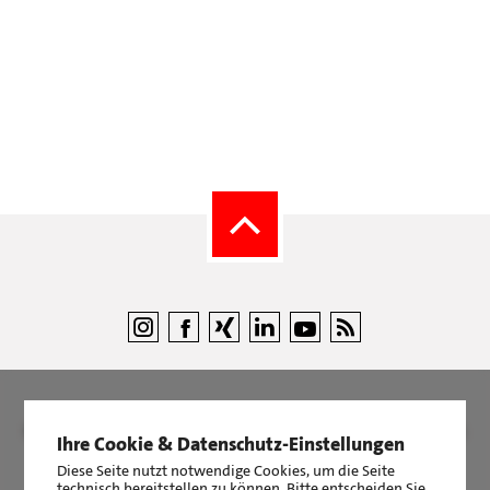
©
LBS Immobilien GmbH NordWest
|
Impressum
|
Sicherheit &
Ihre Cookie & Datenschutz-Einstellungen
Datenschutz
Diese Seite nutzt notwendige Cookies, um die Seite
technisch bereitstellen zu können. Bitte entscheiden Sie