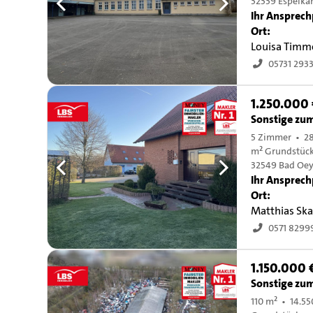
32339 Espelk
Ihr Ansprech
Ort:
Louisa Timm
05731 293
1.250.000
Sonstige zu
5 Zimmer • 28
m² Grundstüc
32549 Bad Oe
Ihr Ansprech
Ort:
Matthias Sk
0571 8299
1.150.000 
Sonstige zu
110 m² • 14.5