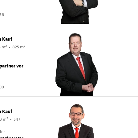
56
m Kauf
6 m² • 825 m²
partner vor
00
m Kauf
3 m² • 547
k
ler