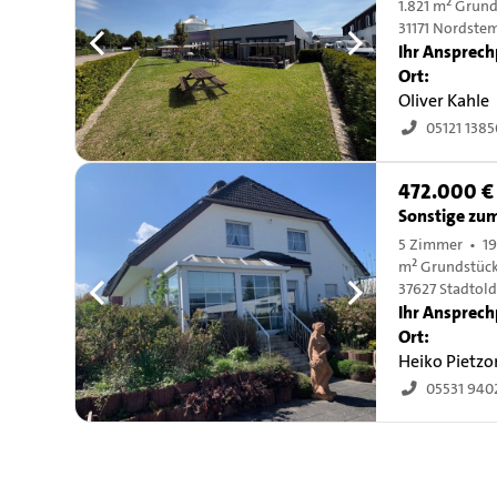
1.821 m² Grun
31171 Nordst
Ihr Ansprech
Ort:
Oliver Kahle
05121 1385
472.000 €
Sonstige zu
5 Zimmer • 19
m² Grundstüc
37627 Stadtol
Ihr Ansprech
Ort:
Heiko Pietz
05531 940