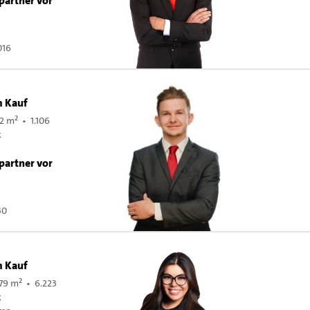
partner vor
016
m Kauf
2 m² • 1.106
k
r
partner vor
30
m Kauf
79 m² • 6.223
k