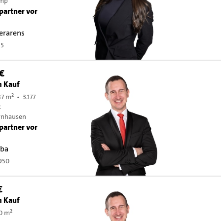
amp
partner vor
erarens
35
 €
m Kauf
7 m² • 3.177
k
ynhausen
partner vor
aba
950
€
m Kauf
50 m²