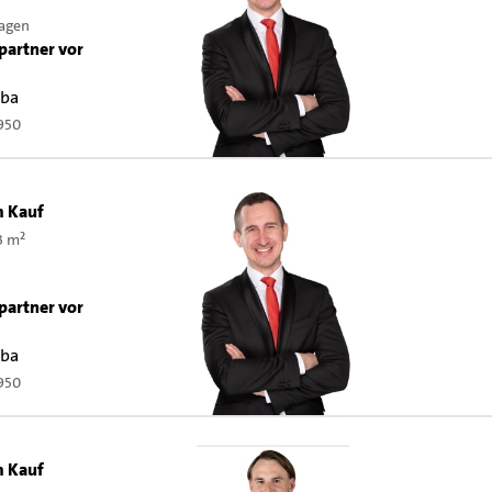
hagen
partner vor
aba
950
m Kauf
3 m²
partner vor
aba
950
m Kauf