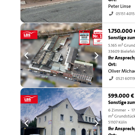
Peter Linse
05151 401
1.750.000 
Sonstige zu
5.165 m² Grun
33609 Bielefe
Ihr Ansprech
Ort:
Oliver Micha
0521 6011
599.000 €
Sonstige zu
6 Zimmer • 17
m² Grundstüc
51107 Köln
Ihr Ansprech