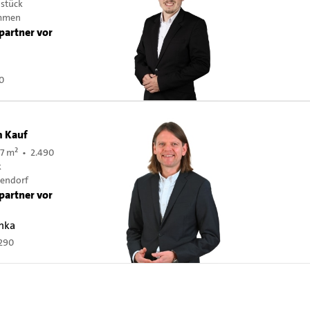
dstück
emmen
partner vor
0
m Kauf
7 m² • 2.490
k
dendorf
partner vor
onka
290