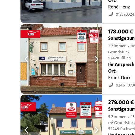
Ort:
René Henz
017370324
178.000 €
Sonstige zu
2 Zimmer • 3
Grundstück
52428 Jülich
Ihr Ansprech
Ort:
Frank Dörr
02461 979
279.000 €
Sonstige zu
5 Zimmer • 13
m² Grundstüc
52249 Eschwei