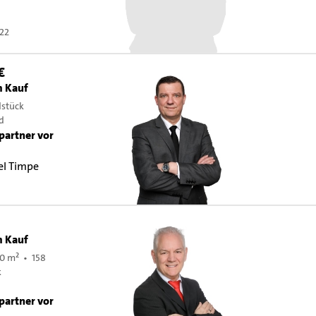
522
€
m Kauf
dstück
ld
partner vor
el Timpe
9
m Kauf
0 m² • 158
k
partner vor