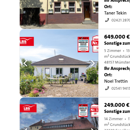
Ihr Ansprech
Ort:
Taner Tekin
02421 287
649.000 €
Sonstige zu
5 Zimmer • 13
m² Grundstüc
48157 Münste
Ihr Ansprech
Ort:
Noel Trettin
02541 941
249.000 €
Sonstige zu
14 Zimmer • 1
m² Grundstüc