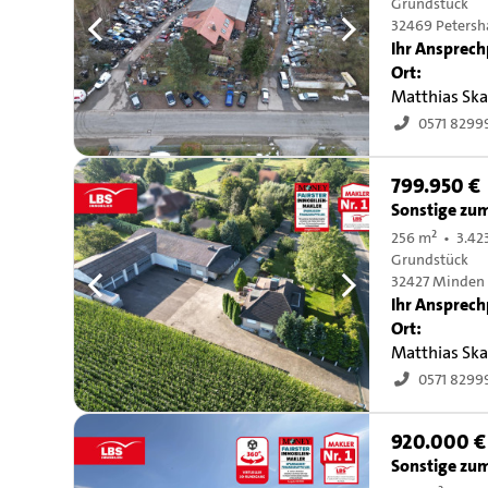
Grundstück
32469 Peters
Ihr Ansprech
Ort:
Matthias Sk
0571 8299
799.950 €
Sonstige zu
256 m² • 3.42
Grundstück
32427 Minden
Ihr Ansprech
Ort:
Matthias Sk
0571 8299
920.000 €
Sonstige zu