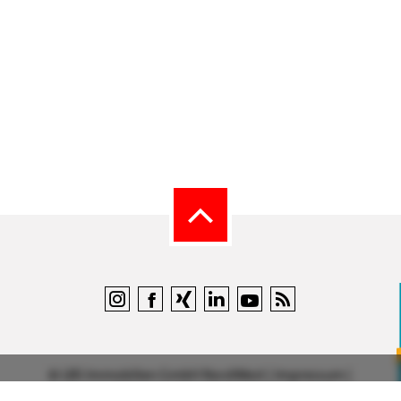
©
LBS Immobilien GmbH NordWest
|
Impressum
|
Sicherheit & Datenschutz