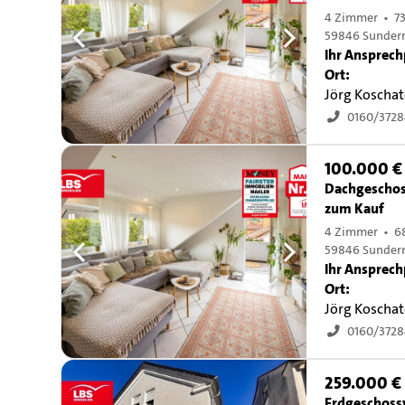
4 Zimmer • 7
59846 Sunder
Ihr Ansprech
Ort:
Jörg Koschat
0160/3728
100.000 €
Dachgescho
zum Kauf
4 Zimmer • 6
59846 Sunder
Ihr Ansprech
Ort:
Jörg Koschat
0160/3728
259.000 €
Erdgeschos