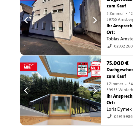
zum Kauf
5 Zimmer • 12
59755 Arnsber
Ihr Ansprech
Ort:
Tobias Amst
02932 26
75.000 €
Dachgescho
zum Kauf
1 Zimmer • 34
59955 Winterb
Ihr Ansprech
Ort:
Loris Dymek
0291 998