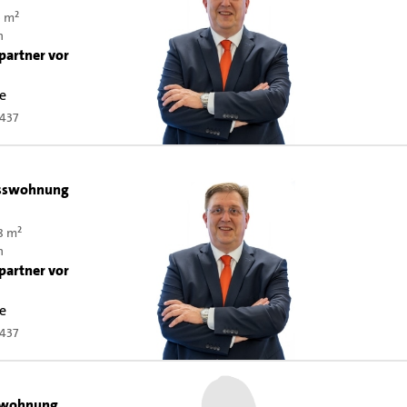
3 m²
n
partner vor
e
437
sswohnung
8 m²
n
partner vor
e
437
swohnung