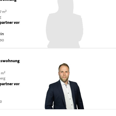
7 m²
g
partner vor
ein
090
sswohnung
 m²
erg
partner vor
60