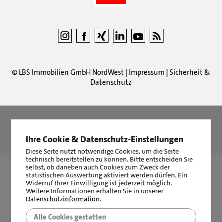
©
LBS Immobilien GmbH NordWest
|
Impressum
|
Sicherheit &
Datenschutz
LBS Immobilien GmbH NordWest
hat
4,87
von
5
Sternen
Ihre Cookie & Datenschutz-Einstellungen
|
2511
Bewertungen auf ProvenExpert.com
Diese Seite nutzt notwendige Cookies, um die Seite
technisch bereitstellen zu können. Bitte entscheiden Sie
selbst, ob daneben auch Cookies zum Zweck der
statistischen Auswertung aktiviert werden dürfen. Ein
Widerruf Ihrer Einwilligung ist jederzeit möglich.
Weitere Informationen erhalten Sie in unserer
Datenschutzinformation
.
Alle Cookies gestatten