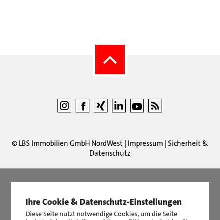
©
LBS Immobilien GmbH NordWest
|
Impressum
|
Sicherheit &
Datenschutz
Ihre Cookie & Datenschutz-Einstellungen
LBS Immobilien GmbH NordWest
hat
4,87
von
5
Sternen
|
2511
Bewertungen auf ProvenExpert.com
Diese Seite nutzt notwendige Cookies, um die Seite