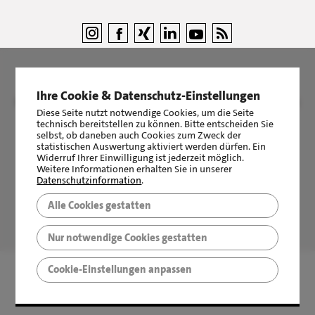
Ihre Cookie & Datenschutz-Einstellungen
©
LBS Immobilien GmbH NordWest
|
Impressum
|
Sicherheit &
Diese Seite nutzt notwendige Cookies, um die Seite
Datenschutz
technisch bereitstellen zu können. Bitte entscheiden Sie
selbst, ob daneben auch Cookies zum Zweck der
statistischen Auswertung aktiviert werden dürfen. Ein
Widerruf Ihrer Einwilligung ist jederzeit möglich.
Weitere Informationen erhalten Sie in unserer
Datenschutzinformation
.
Alle Cookies gestatten
LBS Immobilien GmbH NordWest
hat
4,87
von
5
Sternen
|
2510
Bewertungen auf ProvenExpert.com
Nur notwendige Cookies gestatten
Cookie-Einstellungen anpassen