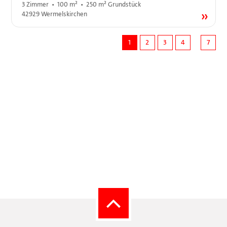
3 Zimmer • 100 m² • 250 m² Grundstück
42929 Wermelskirchen
1
2
3
4
7