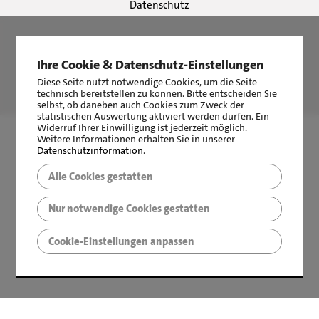
Datenschutz
Ihre Cookie & Datenschutz-Einstellungen
LBS Immobilien GmbH NordWest
hat
4,87
von
5
Sternen
Diese Seite nutzt notwendige Cookies, um die Seite
|
2510
Bewertungen auf ProvenExpert.com
technisch bereitstellen zu können. Bitte entscheiden Sie
selbst, ob daneben auch Cookies zum Zweck der
statistischen Auswertung aktiviert werden dürfen. Ein
Widerruf Ihrer Einwilligung ist jederzeit möglich.
Weitere Informationen erhalten Sie in unserer
Datenschutzinformation
.
Alle Cookies gestatten
Nur notwendige Cookies gestatten
Cookie-Einstellungen anpassen