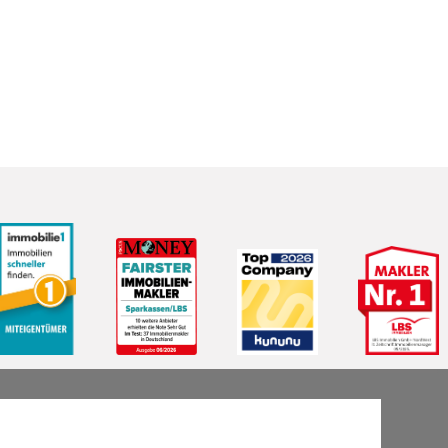
LBS Immobilien GmbH NordWest
hat
4,87
von
5
Sternen
|
2510
Bewertungen auf ProvenExpert.com