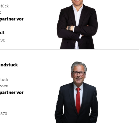
stück
t
partner vor
rdt
090
ndstück
stück
issen
partner vor
6870