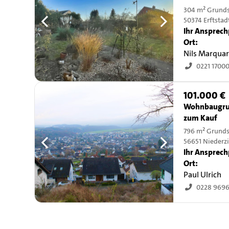
304 m² Grund
50374 Erftstad
Ihr Ansprech
Ort:
Nils Marqua
0221 1700
101.000 €
Wohnbaugru
zum Kauf
796 m² Grund
56651 Niederz
Ihr Ansprech
Ort:
Paul Ulrich
0228 969