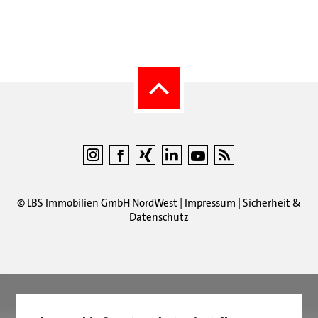
©
LBS Immobilien GmbH NordWest
|
Impressum
|
Sicherheit &
Datenschutz
LBS Immobilien GmbH NordWest
hat
4,87
von
5
Sternen
|
2511
Bewertungen auf ProvenExpert.com