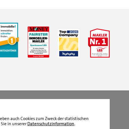
LBS Immobilien GmbH NordWest
hat
4,87
von
5
Sternen
|
2511
Bewertungen auf ProvenExpert.com
aneben auch Cookies zum Zweck der statistischen
 Sie in unserer
Datenschutzinformation
.