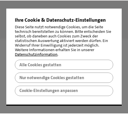
Ihre Cookie & Datenschutz-Einstellungen
LBS Immobilien GmbH NordWest
hat
4,87
von
5
Sternen
Diese Seite nutzt notwendige Cookies, um die Seite
|
2511
Bewertungen auf ProvenExpert.com
technisch bereitstellen zu können. Bitte entscheiden Sie
selbst, ob daneben auch Cookies zum Zweck der
statistischen Auswertung aktiviert werden dürfen. Ein
Widerruf Ihrer Einwilligung ist jederzeit möglich.
Weitere Informationen erhalten Sie in unserer
Datenschutzinformation
.
Alle Cookies gestatten
Nur notwendige Cookies gestatten
Cookie-Einstellungen anpassen