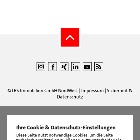
©
LBS Immobilien GmbH NordWest
|
Impressum
|
Sicherheit &
Datenschutz
Ihre Cookie & Datenschutz-Einstellungen
LBS Immobilien GmbH NordWest
hat
4,87
von
5
Sternen
|
2511
Bewertungen auf ProvenExpert.com
Diese Seite nutzt notwendige Cookies, um die Seite