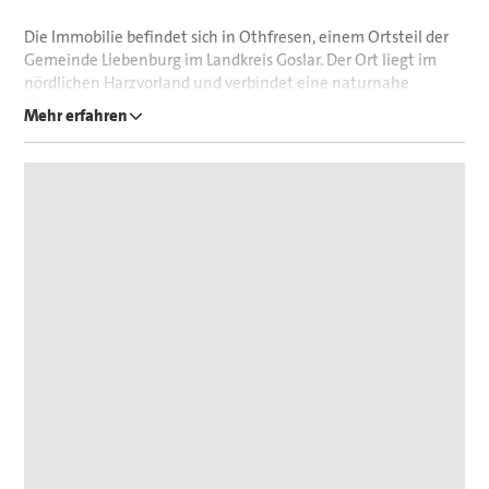
zukünftigen Immobilie an.
Die Immobilie befindet sich in Othfresen, einem Ortsteil der
Für ein unverbindliches Finanzierungsangebot stehen wir
Gemeinde Liebenburg im Landkreis Goslar. Der Ort liegt im
Ihnen ebenfalls gerne zur Verfügung.
nördlichen Harzvorland und verbindet eine naturnahe
Wohnlage mit guter Verkehrsanbindung.
Mehr erfahren
Über die Bundesstraße B6 erreicht man schnell die Städte
Goslar (ca. 15 Minuten), Salzgitter (ca. 20 Minuten) und
Hildesheim (ca. 30 Minuten). Die Autobahn A7 ist ebenfalls in
kurzer Fahrzeit erreichbar.
Vor Ort sind Einkaufsmöglichkeiten für den täglichen Bedarf,
eine Grundschule, Kindergarten, Ärzte sowie Gastronomie
vorhanden. Weiterführende Schulen und ein
umfangreicheres Angebot an Geschäften finden sich in den
Nachbarstädten Goslar und Salzgitter.
Die umliegende Natur mit Feldern, Wäldern und der Nähe
zum Harz lädt zu vielfältigen Freizeitaktivitäten wie
Wandern, Radfahren oder Ausflügen ein. Auch Sportvereine
und ein aktives Dorfleben tragen zur hohen Lebensqualität